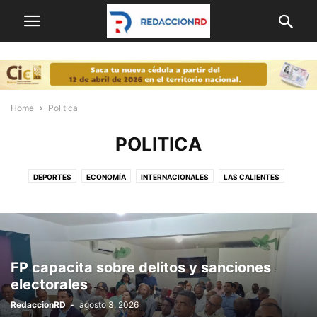
Home
Politica
POLITICA
DEPORTES
ECONOMÍA
INTERNACIONALES
LAS CALIENTES
NACIONALES
OPINION
POLITICA
PORTADA
FP capacita sobre delitos y sanciones
electorales
RedaccionRD
-
agosto 3, 2026