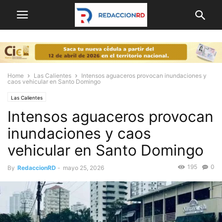
Home
Las Calientes
Intensos aguaceros provocan inundaciones y
caos vehicular en Santo Domingo
Las Calientes
Intensos aguaceros provocan
inundaciones y caos
vehicular en Santo Domingo
195
0
By
RedaccionRD
-
mayo 25, 2026