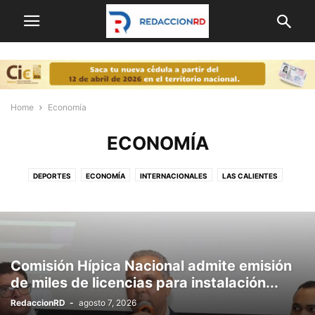
Home
Economía
ECONOMÍA
DEPORTES
ECONOMÍA
INTERNACIONALES
LAS CALIENTES
NACIONALES
OPINION
POLITICA
PORTADA
Comisión Hípica Nacional admite emisión
de miles de licencias para instalación...
RedaccionRD
-
agosto 7, 2026