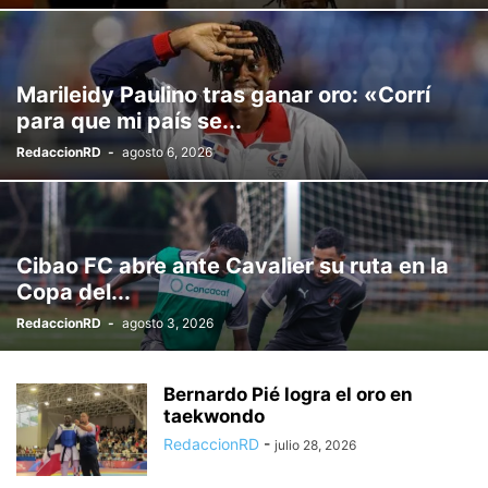
Marileidy Paulino tras ganar oro: «Corrí
para que mi país se...
RedaccionRD
-
agosto 6, 2026
Cibao FC abre ante Cavalier su ruta en la
Copa del...
RedaccionRD
-
agosto 3, 2026
Bernardo Pié logra el oro en
taekwondo
RedaccionRD
-
julio 28, 2026