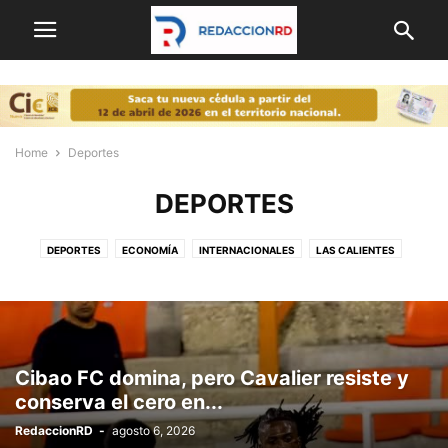
Home
Deportes
DEPORTES
DEPORTES
ECONOMÍA
INTERNACIONALES
LAS CALIENTES
NACIONALES
OPINION
POLITICA
PORTADA
Cibao FC domina, pero Cavalier resiste y
conserva el cero en...
RedaccionRD
-
agosto 6, 2026