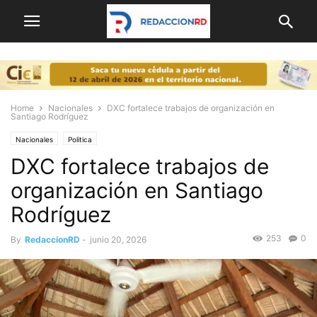
Home
Nacionales
DXC fortalece trabajos de organización en
Santiago Rodríguez
Nacionales
Politica
DXC fortalece trabajos de
organización en Santiago
Rodríguez
253
0
By
RedaccionRD
-
junio 20, 2026