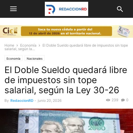
Home
Economía
El Doble Sueldo quedará libre de impuestos sin tope
salarial, según la...
Economía
Nacionales
El Doble Sueldo quedará libre
de impuestos sin tope
salarial, según la Ley 30-26
239
0
By
RedaccionRD
-
junio 20, 2026