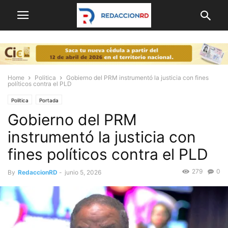
Home
Politica
Gobierno del PRM instrumentó la justicia con fines
políticos contra el PLD
Politica
Portada
Gobierno del PRM
instrumentó la justicia con
fines políticos contra el PLD
279
0
By
RedaccionRD
-
junio 5, 2026