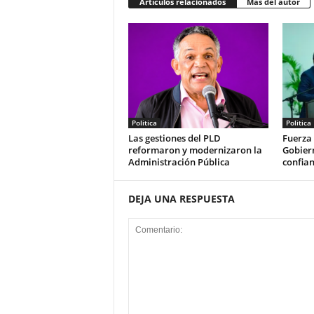
Artículos relacionados
Más del autor
Politica
Politica
Las gestiones del PLD
Fuerza 
reformaron y modernizaron la
Gobiern
Administración Pública
confian
DEJA UNA RESPUESTA