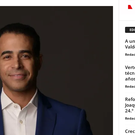
EDI
A un
Vald
Redac
Vert
técn
años
Redac
Refo
Joaq
24.º
Redac
Crec