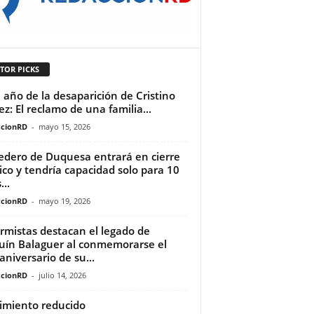
TOR PICKS
 año de la desaparición de Cristino
ez: El reclamo de una familia...
cionRD
-
mayo 15, 2026
edero de Duquesa entrará en cierre
ico y tendría capacidad solo para 10
...
cionRD
-
mayo 19, 2026
rmistas destacan el legado de
uín Balaguer al conmemorarse el
 aniversario de su...
cionRD
-
julio 14, 2026
imiento reducido