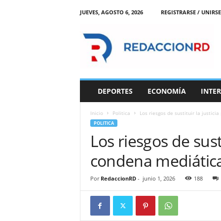
JUEVES, AGOSTO 6, 2026
REGISTRARSE / UNIRSE
R
e
d
a
c
c
i
DEPORTES
ECONOMÍA
INTE
o
n
Inicio
Politica
Los riesgos de sustituir la justici
R
POLITICA
D
Los riesgos de susti
condena mediátic
Por
RedaccionRD
-
junio 1, 2026
188