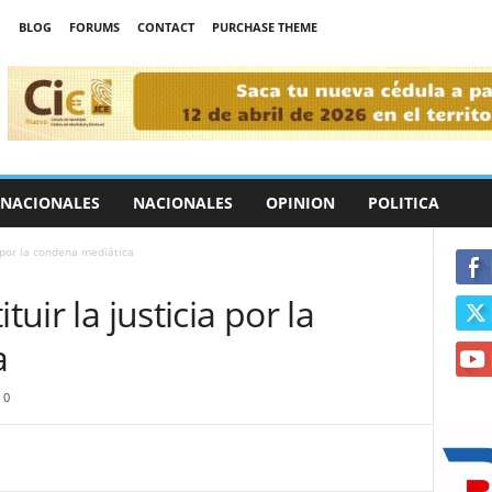
BLOG
FORUMS
CONTACT
PURCHASE THEME
RNACIONALES
NACIONALES
OPINION
POLITICA
a por la condena mediática
tuir la justicia por la
a
0