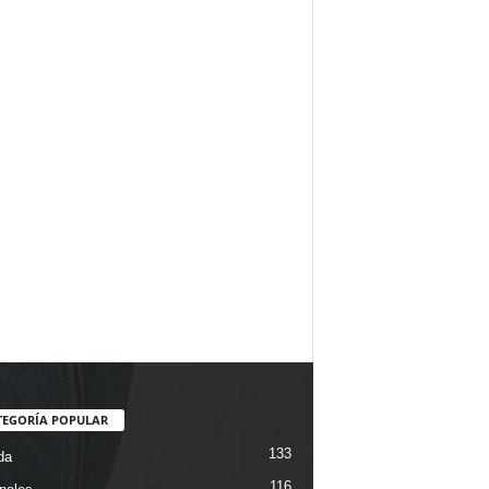
TEGORÍA POPULAR
133
da
116