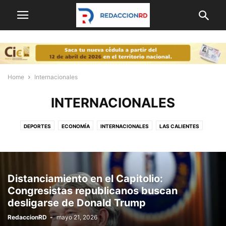
Home
Internacionales
INTERNACIONALES
DEPORTES
ECONOMÍA
INTERNACIONALES
LAS CALIENTES
NACIONALES
OPINION
POLITICA
PORTADA
Distanciamiento en el Capitolio:
Congresistas republicanos buscan
desligarse de Donald Trump
RedaccionRD
-
mayo 21, 2026