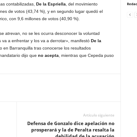
sas contabilizadas,
De la Espriella
, del movimiento
Redac
ones de votos (43,74 %), y en segundo lugar quedó el
órico, con 9,6 millones de votos (40,90 %).
se atrevan, no se les ocurra desconocer la voluntad
va a enfrentar y los va a derrotar», manifestó
De la
 en Barranquilla tras conocerse los resultados
 mandatario dijo que
no acepta
, mientras que Cepeda puso
Artículo siguiente
Defensa de Gonzalo dice apelación no
prosperará y la de Peralta resalta la
debilidad de la acusación