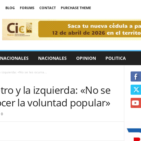
BLOG
FORUMS
CONTACT
PURCHASE THEME
RNACIONALES
NACIONALES
OPINION
POLITICA
a izquierda: «No se les ocurra...
etro y la izquierda: «No se
cer la voluntad popular»
0