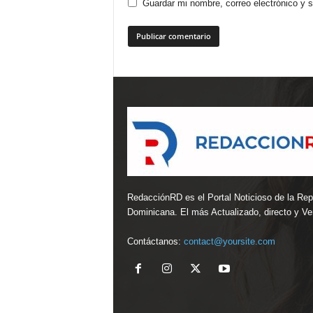
Guardar mi nombre, correo electrónico y 
RedacciónRD es el Portal Noticioso de la Rep
Dominicana. El más Actualizado, directo y Ver
Contáctanos:
contact@yoursite.com