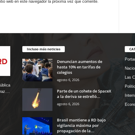
sitio web en este navegador la próxima vez que comente.
Incluso más noticias
CA
Porta
Denuncian aumentos de
hasta 10% en tarifas de
Nacio
colegios
Las C
agosto 6, 2026
ública
Politi
Parte de un cohete de SpaceX
az....
Inter
a la deriva se estrelló...
agosto 6, 2026
Econ
Brasil mantiene a RD bajo
vigilancia máxima por
propagación de la...