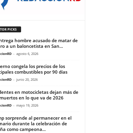
TOR PICKS
ntrega hombre acusado de matar de
iro a un baloncetista en San...
cionRD
-
agosto 6, 2026
erno congela los precios de los
cipales combustibles por 90 días
cionRD
-
junio 20, 2026
dentes en motocicletas dejan más de
muertos en lo que va de 2026
cionRD
-
mayo 19, 2026
p sorprende al permanecer en el
nario durante la celebración de
ña como campeona...