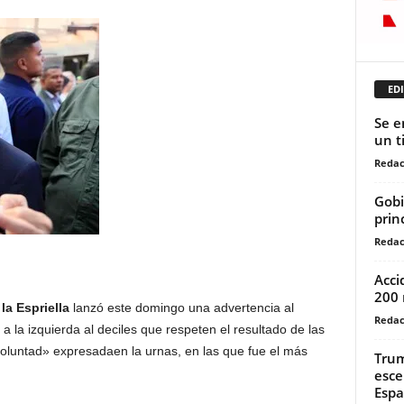
EDI
Se e
un t
Redac
Gobi
prin
Redac
Acci
200 
la Espriella
lanzó este domingo una advertencia al
Redac
y a la izquierda al deciles que respeten el resultado de las
voluntad» expresadaen la urnas, en las que fue el más
Trum
esce
Espa