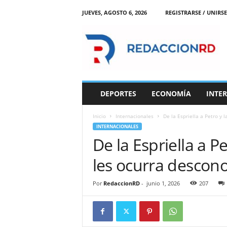
JUEVES, AGOSTO 6, 2026
REGISTRARSE / UNIRSE
R
e
d
a
c
c
i
DEPORTES
ECONOMÍA
INTE
o
n
Inicio
Internacionales
De la Espriella a Petro y l
R
INTERNACIONALES
D
De la Espriella a P
les ocurra descono
Por
RedaccionRD
-
junio 1, 2026
207