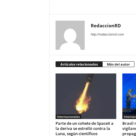
RedaccionRD
http://redaccionrd.com
Artículos relacionados
Más del autor
Internacionales
Internac
Parte de un cohete de SpaceX a
Brasil 
la deriva se estrelló contra la
vigila
Luna, según científicos
propaga