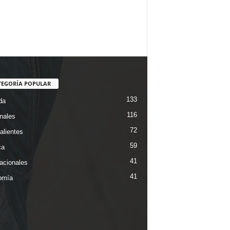
TEGORÍA POPULAR
133
da
116
nales
72
alientes
59
ca
41
nacionales
41
omía