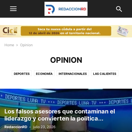
Home
Opinion
OPINION
DEPORTES
ECONOMÍA
INTERNACIONALES
LAS CALIENTES
NACIONALES
OPINION
POLITICA
PORTADA
Los falsos asesores que contaminan el
liderazgo y convierten la política...
RedaccionRD
-
julio 23, 2026