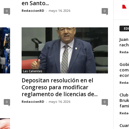
en Santo...
RedaccionRD
-
mayo 14, 2026
0
0
ED
Juan
rach
Reda
Gobi
comb
Las Calientes
eco
Depositan resolución en el
Reda
Congreso para modificar
reglamento de licencias de...
Club
Bruk
RedaccionRD
-
mayo 14, 2026
0
0
fami
Reda
Cuan