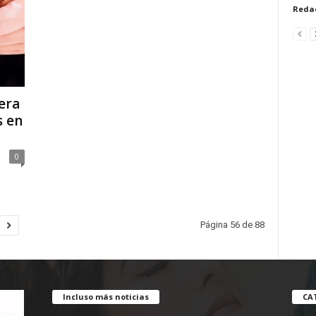
Reda
era
s en
0
Página 56 de 88
Incluso más noticias
CA