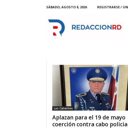
SÁBADO, AGOSTO 8, 2026
REGISTRARSE / UN
R
e
d
a
c
c
i
o
n
R
D
Las Calientes
Aplazan para el 19 de mayo
coerción contra cabo policia