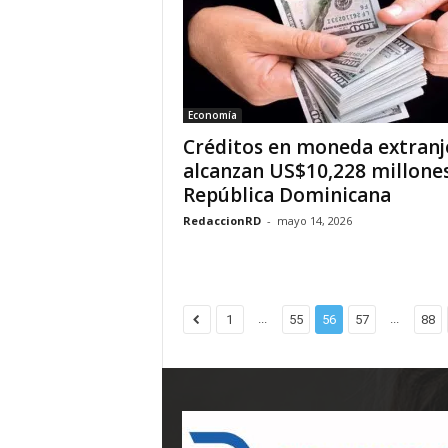
Economía
Créditos en moneda extranj
alcanzan US$10,228 millone
República Dominicana
RedaccionRD
-
mayo 14, 2026
...
...
1
55
56
57
88