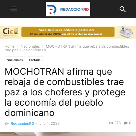
Home
Nacionales
MOCHOTRAN afirma que rebaja de combustibles
trae paz a los choferes y...
Nacionales
Portada
MOCHOTRAN afirma que
rebaja de combustibles trae
paz a los choferes y protege
la economía del pueblo
dominicano
176
0
By
RedaccionRD
-
julio 4, 2026