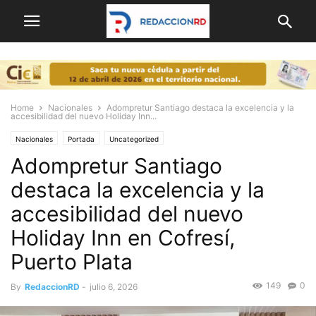
Home
Nacionales
Adompretur Santiago destaca la excelencia y la
accesibilidad del nuevo Holiday Inn...
Nacionales
Portada
Uncategorized
Adompretur Santiago
destaca la excelencia y la
accesibilidad del nuevo
Holiday Inn en Cofresí,
Puerto Plata
149
0
By
RedaccionRD
-
julio 6, 2026