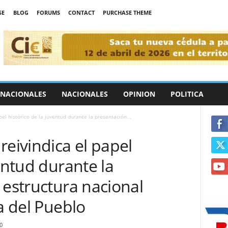
SE
BLOG
FORUMS
CONTACT
PURCHASE THEME
RNACIONALES
NACIONALES
OPINION
POLITICA
pel histórico de la juventud durante la presentación...
reivindica el papel
entud durante la
 estructura nacional
a del Pueblo
0