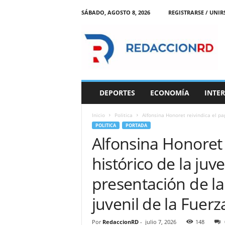
SÁBADO, AGOSTO 8, 2026
REGISTRARSE / UNIR
R
e
d
a
c
c
i
DEPORTES
ECONOMÍA
INTE
o
n
Inicio
Politica
Alfonsina Honoret reivindica el pa
R
POLITICA
PORTADA
D
Alfonsina Honoret 
histórico de la juv
presentación de la
juvenil de la Fuerz
Por
RedaccionRD
-
julio 7, 2026
148