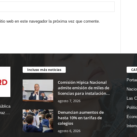
sitio web en este navegador la próxima vez que comente.
Incluso más noticias
CA
Porta
Comisión Hípica Nacional
admite emisión de miles de
Nacio
licencias para instalación...
Las C
agosto 7, 2026
ública
Politi
Denuncian aumentos de
az....
Econ
hasta 10% en tarifas de
colegios
Inter
agosto 6, 2026