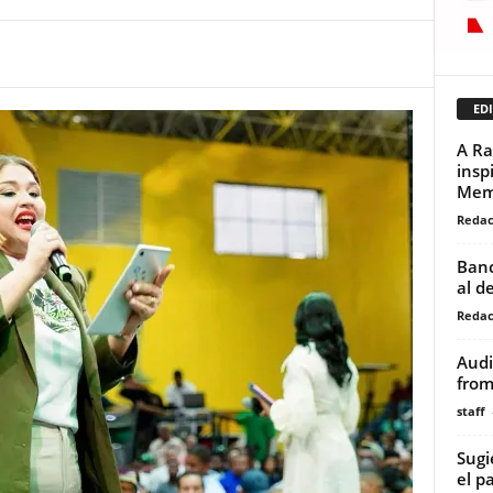
EDI
A Ra
insp
Mem
Redac
Banc
al d
Redac
Audi
from
staff
Sugi
el p