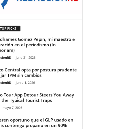
TOR PICKS
dhamés Gómez Pepín, mi maestro e
iración en el periodismo (In
oriam)
cionRD
-
julio 21, 2026
o Central opta por postura prudente
ejar TPM sin cambios
cionRD
-
junio 1, 2026
o Tour App Detour Steers You Away
 the Typical Tourist Traps
-
mayo 7, 2026
eren oportuno que el GLP usado en
aís contenga propano en un 90%