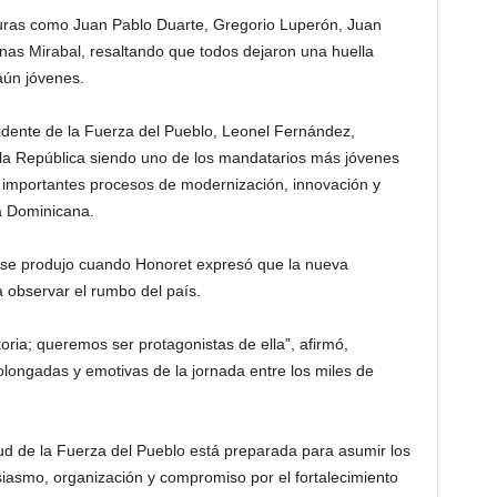
guras como Juan Pablo Duarte, Gregorio Luperón, Juan
as Mirabal, resaltando que todos dejaron una huella
aún jóvenes.
sidente de la Fuerza del Pueblo, Leonel Fernández,
 la República siendo uno de los mandatarios más jóvenes
 importantes procesos de modernización, innovación y
a Dominicana.
e produjo cuando Honoret expresó que la nueva
a observar el rumbo del país.
ria; queremos ser protagonistas de ella”, afirmó,
ongadas y emotivas de la jornada entre los miles de
ntud de la Fuerza del Pueblo está preparada para asumir los
siasmo, organización y compromiso por el fortalecimiento