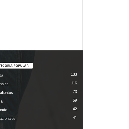
TEGORÍA POPULAR
133
da
116
nales
73
alientes
59
ca
42
omía
41
nacionales