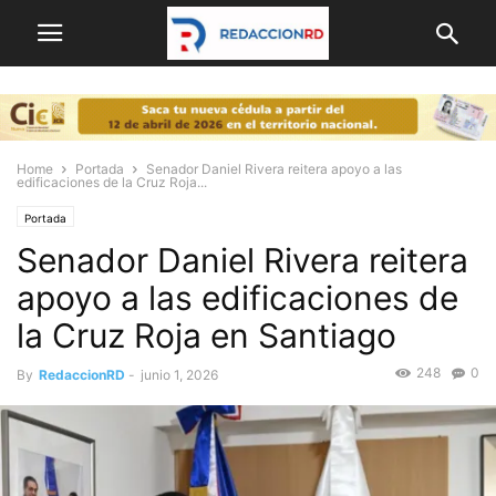
Home
Portada
Senador Daniel Rivera reitera apoyo a las
edificaciones de la Cruz Roja...
Portada
Senador Daniel Rivera reitera
apoyo a las edificaciones de
la Cruz Roja en Santiago
248
0
By
RedaccionRD
-
junio 1, 2026