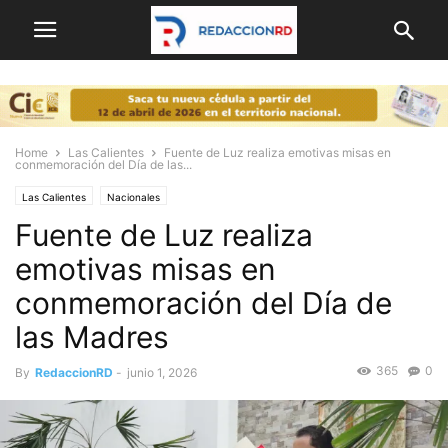
Home
Las Calientes
Fuente de Luz realiza emotivas misas en
conmemoración del Día de las...
Las Calientes
Nacionales
Fuente de Luz realiza
emotivas misas en
conmemoración del Día de
las Madres
365
0
By
RedaccionRD
-
junio 1, 2026