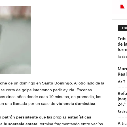
EDI
Trib
de l
form
Redac
Marr
Real
staff
oche
de un domingo en
Santo Domingo
. Al otro lado de la
r se corta de golpe intentando pedir ayuda. Escenas
Refo
timos cinco años donde cada 10 minutos, en promedio, las
Joaq
ben una llamada por un caso de
violencia doméstica
.
24.º
Redac
un
patrón persistente
que las propias
estadísticas
Alti
la
burocracia estatal
termina fragmentando entre vacíos