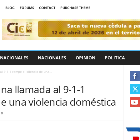
BLOG
FORUMS
CONTACT
PURCHASE THEME
RNACIONALES
NACIONALES
OPINION
POLITICA
 9-1-1 rompe el silencio de una...
na llamada al 9-1-1
de una violencia doméstica
0