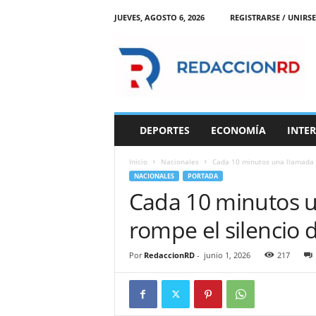
JUEVES, AGOSTO 6, 2026
REGISTRARSE / UNIRSE
R
e
d
a
c
c
i
DEPORTES
ECONOMÍA
INTE
o
n
Inicio
Nacionales
Cada 10 minutos una llamada al
R
NACIONALES
PORTADA
D
Cada 10 minutos u
rompe el silencio 
Por
RedaccionRD
-
junio 1, 2026
217