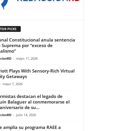
TOR PICKS
unal Constitucional anula sentencia
a Suprema por “exceso de
alismo”
cionRD
-
mayo 11, 2026
iott Plays With Sensory-Rich Virtual
ity Getaways
-
mayo 7, 2026
rmistas destacan el legado de
uín Balaguer al conmemorarse el
 aniversario de su...
cionRD
-
julio 14, 2026
ce amplía su programa RAEE a