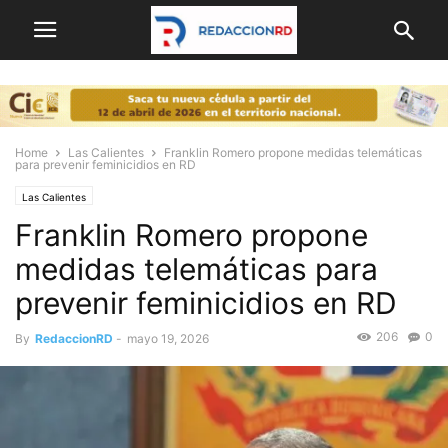
Home
Las Calientes
Franklin Romero propone medidas telemáticas
para prevenir feminicidios en RD
Las Calientes
Franklin Romero propone
medidas telemáticas para
prevenir feminicidios en RD
206
0
By
RedaccionRD
-
mayo 19, 2026