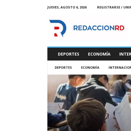
JUEVES, AGOSTO 6, 2026
REGISTRARSE / UNI
R
e
d
a
c
c
i
DEPORTES
ECONOMÍA
INTE
o
n
DEPORTES
ECONOMÍA
INTERNACIO
R
D