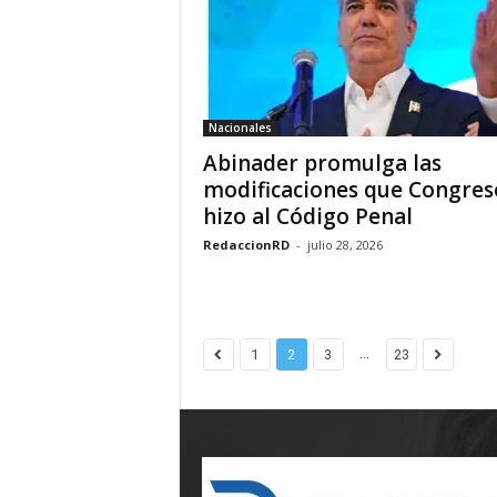
Nacionales
Abinader promulga las
modificaciones que Congres
hizo al Código Penal
RedaccionRD
-
julio 28, 2026
...
1
2
3
23