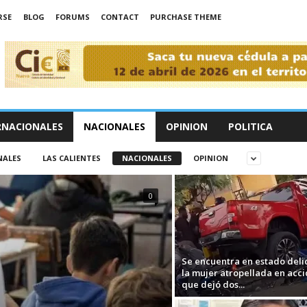
RSE
BLOG
FORUMS
CONTACT
PURCHASE THEME
RNACIONALES
NACIONALES
OPINION
POLITICA
NALES
LAS CALIENTES
NACIONALES
OPINION
0
Se encuentra en estado del
la mujer atropellada en acc
que dejó dos...