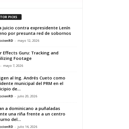
ITOR PICKS
ia juicio contra expresidente Lenín
no por presunta red de sobornos
ccionRD
-
mayo 12, 2026
r Effects Guru: Tracking and
ilizing Footage
-
mayo 7, 2026
igen al Ing. Andrés Cueto como
idente municipal del PRM en el
cipio de...
ccionRD
-
julio 20, 2026
n a dominicano a puñaladas
nte una riña frente a un centro
urno del...
ccionRD
-
julio 14, 2026