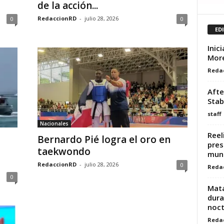
de la acción...
RedaccionRD
-
julio 28, 2026
0
0
ED
Inic
More
Reda
Afte
Stab
staff
Nacionales
Reel
Bernardo Pié logra el oro en
pres
taekwondo
muni
RedaccionRD
-
julio 28, 2026
0
Reda
0
Mata
dura
noct
Reda