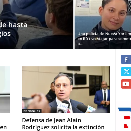
de hasta
gios
Una policía de Nueva York 
en RD tras viajar para somet
a...
2
Nacionales
Defensa de Jean Alain
ven
Rodríguez solicita la extinción