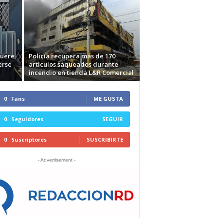
muere
Policía recupera más de 170
erse
artículos saqueados durante
incendio en tienda L&R Comercial
0
Fans
ME GUSTA
0
Seguidores
SEGUIR
0
Suscriptores
SUSCRIBIRTE
- Advertisement -