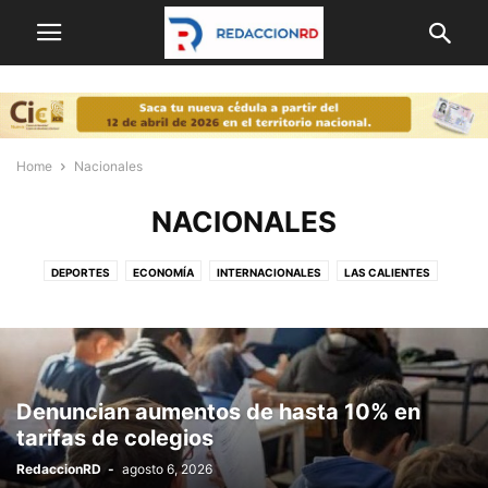
Home
Nacionales
NACIONALES
DEPORTES
ECONOMÍA
INTERNACIONALES
LAS CALIENTES
NACIONALES
OPINION
POLITICA
PORTADA
Denuncian aumentos de hasta 10% en
tarifas de colegios
RedaccionRD
-
agosto 6, 2026