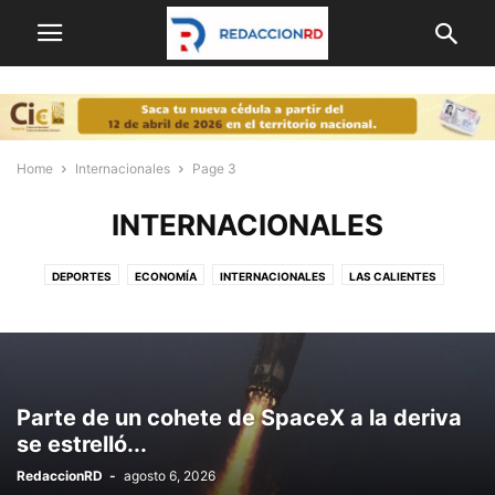
Home
Internacionales
Page 3
INTERNACIONALES
DEPORTES
ECONOMÍA
INTERNACIONALES
LAS CALIENTES
NACIONALES
OPINION
POLITICA
PORTADA
Parte de un cohete de SpaceX a la deriva
se estrelló...
RedaccionRD
-
agosto 6, 2026