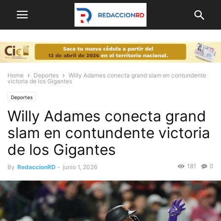
Home
Deportes
Willy Adames conecta grand slam en contundente
victoria de los Gigantes
Deportes
Willy Adames conecta grand
slam en contundente victoria
de los Gigantes
181
0
By
RedaccionRD
-
junio 1, 2026