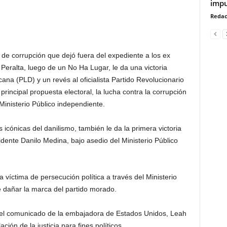
impu
Redac
o de corrupción que dejó fuera del expediente a los ex
Peralta, luego de un No Ha Lugar, le da una victoria
cana (PLD) y un revés al oficialista Partido Revolucionario
ncipal propuesta electoral, la lucha contra la corrupción
 Ministerio Público independiente.
s icónicas del danilismo, también le da la primera victoria
dente Danilo Medina, bajo asedio del Ministerio Público
víctima de persecución política a través del Ministerio
e dañar la marca del partido morado.
 el comunicado de la embajadora de Estados Unidos, Leah
ón de la justicia para fines políticos.