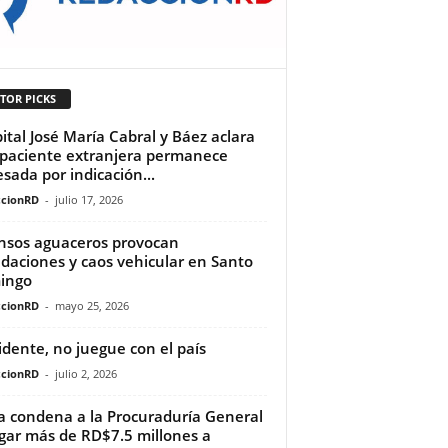
TOR PICKS
ital José María Cabral y Báez aclara
paciente extranjera permanece
esada por indicación...
cionRD
-
julio 17, 2026
nsos aguaceros provocan
daciones y caos vehicular en Santo
ingo
cionRD
-
mayo 25, 2026
idente, no juegue con el país
cionRD
-
julio 2, 2026
a condena a la Procuraduría General
gar más de RD$7.5 millones a