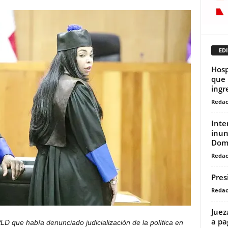
EDI
Hosp
que 
ingr
Redac
Inte
inun
Dom
Redac
Pres
Redac
Juez
a pa
l PLD que había denunciado judicialización de la política en