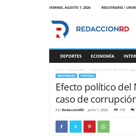
VIERNES, AGOSTO 7, 2026
REGISTRARSE / UNIR
R
e
d
a
c
c
i
DEPORTES
ECONOMÍA
INTE
o
n
Inicio
Nacionales
Efecto político del No Ha Lug
R
NACIONALES
PORTADA
D
Efecto político de
caso de corrupció
Por
RedaccionRD
-
junio 1, 2026
179