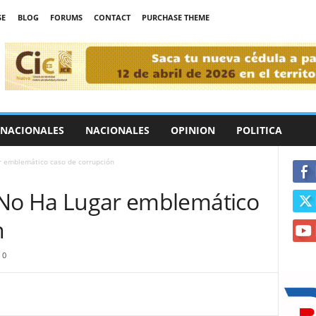
SE
BLOG
FORUMS
CONTACT
PURCHASE THEME
RNACIONALES
NACIONALES
OPINION
POLITICA
ar emblemático caso de corrupción
l No Ha Lugar emblemático
n
0