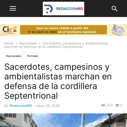
Home
Nacionales
Sacerdotes, campesinos y ambientalistas
marchan en defensa de la cordillera Septentrional
Nacionales
Portada
Sacerdotes, campesinos y
ambientalistas marchan en
defensa de la cordillera
Septentrional
224
0
By
RedaccionRD
-
mayo 25, 2026