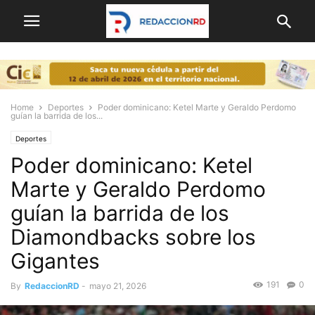
Home
Deportes
Poder dominicano: Ketel Marte y Geraldo Perdomo
guían la barrida de los...
Deportes
Poder dominicano: Ketel
Marte y Geraldo Perdomo
guían la barrida de los
Diamondbacks sobre los
Gigantes
191
0
By
RedaccionRD
-
mayo 21, 2026