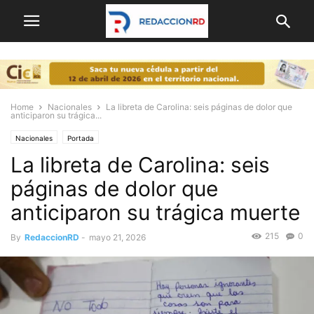
Home
Nacionales
La libreta de Carolina: seis páginas de dolor que
anticiparon su trágica...
Nacionales
Portada
La libreta de Carolina: seis
páginas de dolor que
anticiparon su trágica muerte
215
0
By
RedaccionRD
-
mayo 21, 2026