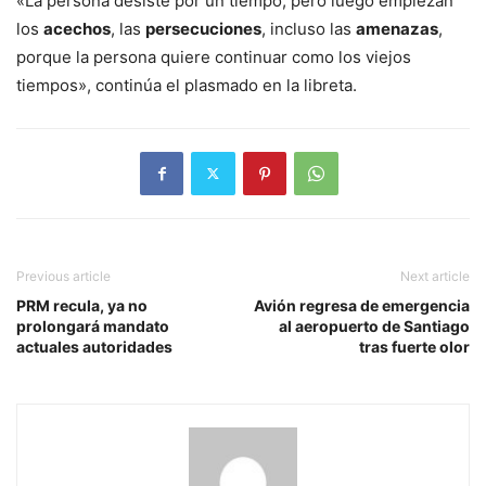
«La persona desiste por un tiempo, pero luego empiezan
los
acechos
, las
persecuciones
, incluso las
amenazas
,
porque la persona quiere continuar como los viejos
tiempos», continúa el plasmado en la libreta.
Previous article
Next article
PRM recula, ya no
Avión regresa de emergencia
prolongará mandato
al aeropuerto de Santiago
actuales autoridades
tras fuerte olor