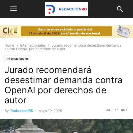
Home
Internacionales
Jurado recomendará desestimar demanda
contra OpenAI por derechos de autor
Internacionales
Jurado recomendará
desestimar demanda contra
OpenAI por derechos de
autor
137
0
By
RedaccionRD
-
mayo 19, 2026