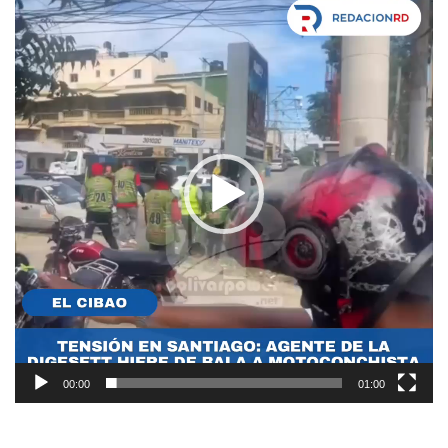
de
vídeo
00:00
01:00