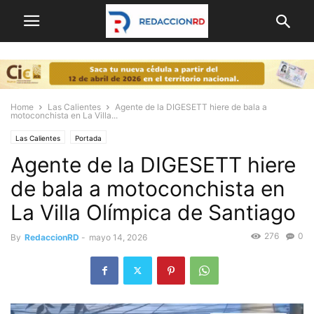
Home
Las Calientes
Agente de la DIGESETT hiere de bala a
motoconchista en La Villa...
Las Calientes
Portada
Agente de la DIGESETT hiere
de bala a motoconchista en
La Villa Olímpica de Santiago
276
0
By
RedaccionRD
-
mayo 14, 2026
Reproductor