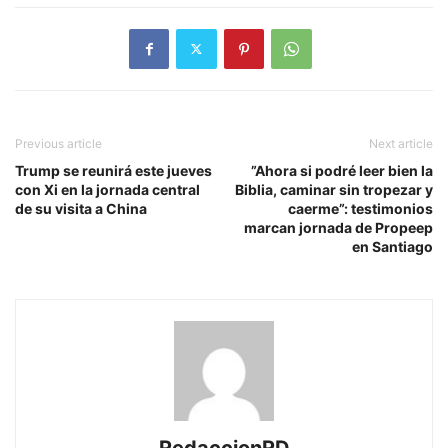
Previous article
Next article
Trump se reunirá este jueves
”Ahora si podré leer bien la
con Xi en la jornada central
Biblia, caminar sin tropezar y
de su visita a China
caerme”: testimonios
marcan jornada de Propeep
en Santiago
RedaccionRD