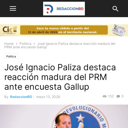
Home
Politica
José Ignacio Paliza destaca reacción madura del
PRM ante encuesta Gallup
Politica
José Ignacio Paliza destaca
reacción madura del PRM
ante encuesta Gallup
152
0
By
RedaccionRD
-
mayo 13, 2026