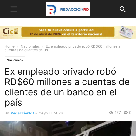
Home
Nacionales
Ex empleado privado robó RD$60 millones a
cuentas de clientes de un...
Nacionales
Ex empleado privado robó
RD$60 millones a cuentas de
clientes de un banco en el
país
177
0
By
RedaccionRD
-
mayo 11, 2026