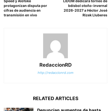
Speed y Alofoke
LIDOM dedicará torneo de
protagonizan disputa por
béisbol otoño-invernal
cifras de audiencia en
2026-2027 a Héctor José
transmisión en vivo
Rizek Lluberes
RedaccionRD
http://redaccionrd.com
RELATED ARTICLES
Denuncian aumentos de hasta